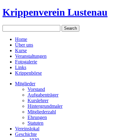
Krippenverein Lustenau
Home
Über uns
Kurse
Veranstaltungen
Fotogalerie
Links
Krippenbörse
Mitglieder
Vorstand
Aufgabenträger
Kurslehrer
Hintergrundmaler
Mitgliederzahl
Ehrungen
Statuten
Vereinslokal
Geschichte
-1930