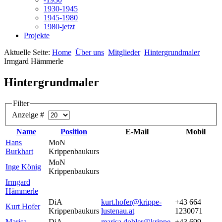
1930-1945
1945-1980
1980-jetzt
Projekte
Aktuelle Seite:
Home
Über uns
Mitglieder
Hintergrundmaler
Irmgard Hämmerle
Hintergrundmaler
Filter
Anzeige #
Name
Position
E-Mail
Mobil
Hans
MoN
Burkhart
Krippenbaukurs
MoN
Inge König
Krippenbaukurs
Irmgard
Hämmerle
DiA
kurt.hofer@krippe-
+43 664
Kurt Hofer
Krippenbaukurs
lustenau.at
1230071
Marisa
DiA
marisa.dobler@krippe-
+43 699