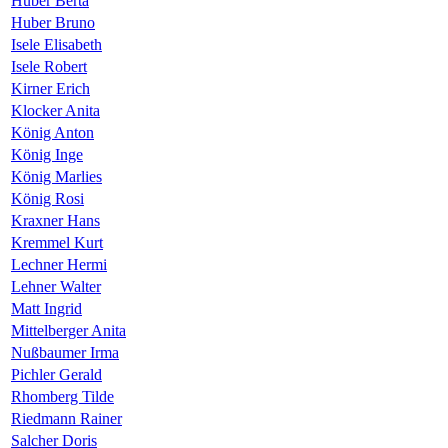
Huber Berta
Huber Bruno
Isele Elisabeth
Isele Robert
Kirner Erich
Klocker Anita
König Anton
König Inge
König Marlies
König Rosi
Kraxner Hans
Kremmel Kurt
Lechner Hermi
Lehner Walter
Matt Ingrid
Mittelberger Anita
Nußbaumer Irma
Pichler Gerald
Rhomberg Tilde
Riedmann Rainer
Salcher Doris