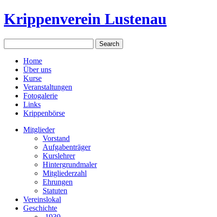
Krippenverein Lustenau
Home
Über uns
Kurse
Veranstaltungen
Fotogalerie
Links
Krippenbörse
Mitglieder
Vorstand
Aufgabenträger
Kurslehrer
Hintergrundmaler
Mitgliederzahl
Ehrungen
Statuten
Vereinslokal
Geschichte
-1930