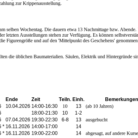
nzahlung zur Krippenausstellung.
 selben Wochentag. Die dauern etwa 13 Nachmittage bzw. Abende. Bei 
 der letzten Ausstellungen stehen zur Verfügung. Es können selbstverst
 die Figurengröße und auf den 'Mittelpunkt des Geschehens' genommen. 
ten die üblichen Baumaterialien. Säulen, Elektrik und Hintergründe sin
Ende
Zeit
Teiln.
Einh.
Bemerkunge
6
10.04.2026
14:00-16:30
10
13
(ab 10 Jahren)
6
18:00-21:30
10
1-2
6
07.04.2026
19:30-22:30
6-8
13
ausgebucht
 *
16.11.2026
14:00-17:00
14
 *
16.11.2026
19:00-22:00
14
abgesagt, auf andere Kurse