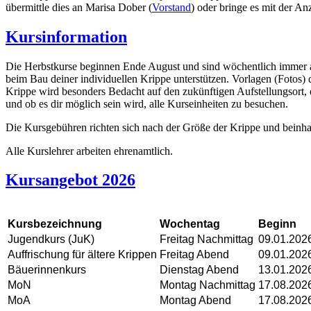
übermittle dies an Marisa Dober (
Vorstand
) oder bringe es mit der A
Kursinformation
Die Herbstkurse beginnen Ende August und sind wöchentlich immer am
beim Bau deiner individuellen Krippe unterstützen. Vorlagen (Fotos)
Krippe wird besonders Bedacht auf den zukünftigen Aufstellungsort,
und ob es dir möglich sein wird, alle Kurseinheiten zu besuchen.
Die Kursgebühren richten sich nach der Größe der Krippe und beinhal
Alle Kurslehrer arbeiten ehrenamtlich.
Kursangebot 2026
Kursbezeichnung
Wochentag
Beginn
Jugendkurs (JuK)
Freitag Nachmittag
09.01.202
Auffrischung für ältere Krippen
Freitag Abend
09.01.202
Bäuerinnenkurs
Dienstag Abend
13.01.202
MoN
Montag Nachmittag
17.08.2026
MoA
Montag Abend
17.08.2026