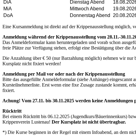
DiA
Dienstag Abend
18.08.2026
MiA
Mittwoch Abend
19.08.2026
DoA
Donnerstag Abend
20.08.202
Eine Kursanmeldung ist direkt auf der Krippenausstellung möglich, 
Anmeldung während der Krippenausstellung vom 28.11.-30.11.2
Das Anmeldeformular kann heruntergeladen und vorab schon ausgefül
freie Plätze zur Verfügung stehen, erfolgt eine Bestätigung über die 
Die Anzahlung über € 50 (nur Barzahlung möglich) nehmen wir nur b
Kursplatz nicht fixiert werden!
Anmeldung per Mail vor oder nach der Krippenausstellung
Bitte das ausgefüllte Anmeldeformular (siehe Anhänge) eingescannt 
Kursteilnehmerliste. Erst wenn eine fixe Zusage zustande kommt, erh
fixiert.
Achung! Vom 27.11. bis 30.11.2025 werden keine Anmeldungen pe
Rücktritt
Bei einem Rücktritt bis 06.12.2025 (Jugendkurs/Bäuerinnenkurs) bzw. 
Krippenverein Lustenau!
Der Kursplatz ist nicht übertragbar.
*) Die Kurse beginnen in der Regel mit einem Infoabend, an dem nic