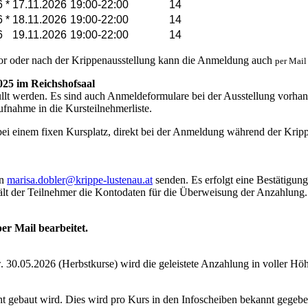
 *
17.11.2026
19:00-22:00
14
 *
18.11.2026
19:00-22:00
14
6
19.11.2026
19:00-22:00
14
vor oder nach der Krippenausstellung kann die Anmeldung auch
per Mail
025 im Reichshofsaal
lt werden. Es sind auch Anmeldeformulare bei der Ausstellung vorhan
Aufnahme in die Kursteilnehmerliste.
ei einem fixen Kursplatz, direkt bei der Anmeldung während der Krip
an
marisa.dobler@krippe-lustenau.
at
senden. Es erfolgt eine Bestätigung
ält der Teilnehmer die Kontodaten für die Überweisung der Anzahlung. S
r Mail bearbeitet.
30.05.2026 (Herbstkurse) wird die geleistete Anzahlung in voller Höhe 
ht gebaut wird. Dies wird pro Kurs in den Infoscheiben bekannt gegebe