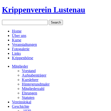
Krippenverein Lustenau
Home
Über uns
Kurse
Veranstaltungen
Fotogalerie
Links
Krippenbörse
Mitglieder
Vorstand
Aufgabenträger
Kurslehrer
Hintergrundmaler
Mitgliederzahl
Ehrungen
Statuten
Vereinslokal
Geschichte
-1930