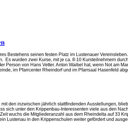
en
hres Bestehens seinen festen Platz im Lustenauer Vereinsleben
n. Es wurden zwei Kurse, mit je ca. 8-10 Kursteilnehmern durchg
er Person von Hans Vetter. Anton Waibel hat, wenn Not am Mann
nde, im Pfarrcenter Rheindorf und im Pfarrsaal Hasenfeld abg
it den inzwischen jährlich stattfindenden Ausstellungen, blie
ass sich unter den Krippenbau-Interessenten viele aus den Na
eit wuchs die Mitgliederanzahl aus dem Rheindelta auf 33 Krip
rein Lustenau in den Krippenschulen weiter gefördert und
ausge