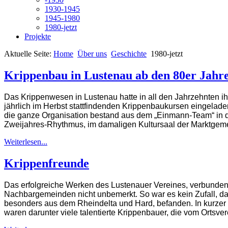
1930-1945
1945-1980
1980-jetzt
Projekte
Aktuelle Seite:
Home
Über uns
Geschichte
1980-jetzt
Krippenbau in Lustenau ab den 80er Jahr
Das Krippenwesen in Lustenau hatte in all den Jahrzehnten i
jährlich im Herbst stattfindenden Krippenbaukursen eingelade
die ganze Organisation bestand aus dem „Einmann-Team“ in d
Zweijahres-Rhythmus, im damaligen Kultursaal der Marktgemei
Weiterlesen...
Krippenfreunde
Das erfolgreiche Werken des Lustenauer Vereines, verbunden m
Nachbargemeinden nicht unbemerkt. So war es kein Zufall, d
besonders aus dem Rheindelta und Hard, befanden. In kurzer Z
waren darunter viele talentierte Krippenbauer, die vom Ortsve