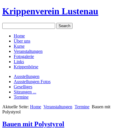
Krippenverein Lustenau
Home
Über uns
Kurse
Veranstaltungen
Fotogalerie
Links
Krippenbörse
Ausstellungen
Ausstellungen Fotos
Geselliges
Sitzungen ...
Termine
Aktuelle Seite:
Home
Veranstaltungen
Termine
Bauen mit
Polystyrol
Bauen mit Polystyrol