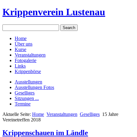
Krippenverein Lustenau
Home
Über uns
Kurse
Veranstaltungen
Fotogalerie
Links
Krippenbörse
Ausstellungen
Ausstellungen Fotos
Geselliges
Sitzungen ...
Termine
Aktuelle Seite:
Home
Veranstaltungen
Geselliges
15 Jahre
Vereinetreffen 2018
Krippenschauen im Ländle