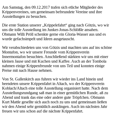
Am Samstag, den 09.12.2017 trafen sich etliche Mitglieder des
Krippenvereines, um gemeinsam befreundete Vereine und ihre
Ausstellungen zu besuchen.
Die erste Station unserer „Krippelefahrt“ ging nach Götzis, wo wir
uns die tolle Ausstellung im Junker-Jonas-Schlößle ansahen.
Obmann Willi Pröll schenkte gerne ein Gloria-Wasser aus und es
wurde gefachsimpelt und Ideen ausgetauscht.
Wir verabschiedeten uns von Götzis und machten uns auf ins schöne
Montafon, wo wir unsere Freunde vom Krippenverein
Innermontafon besuchten. Anschließend stärkten wir uns mit einer
kleinen Jause und mit Kuchen und Kaffee. Auch an der Tombola
nahmen einige Krippenfreunde von uns Teil und konnten einige
Preise mit nach Hause nehmen.
Von St. Gallenkirch aus fuhren wir wieder ins Land hinein und
beendeten unsere Krippenfahrt in Altach, wo der Krippenverein
Koblach/Altach eine tolle Ausstellung organisiert hatte. Nach dem
Ausstellungsrundgang saß man in einer gemütlichen Runde, aß zu
Abend und trank das eine oder andere gute Tröpfchen. Obmann
Kurt Mattle gesellte sich auch noch zu uns und gemeinsam ließen
wir den Abend sehr gemütlich ausklingen. Auch im nächsten Jahr
freuen wir uns schon auf die nächste Krippenfahrt.