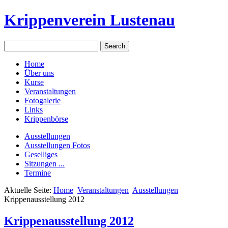
Krippenverein Lustenau
Home
Über uns
Kurse
Veranstaltungen
Fotogalerie
Links
Krippenbörse
Ausstellungen
Ausstellungen Fotos
Geselliges
Sitzungen ...
Termine
Aktuelle Seite:
Home
Veranstaltungen
Ausstellungen
Krippenausstellung 2012
Krippenausstellung 2012