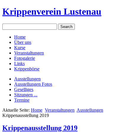
Krippenverein Lustenau
Home
Über uns
Kurse
Veranstaltungen
Fotogalerie
Links
Krippenbörse
Ausstellungen
Ausstellungen Fotos
Geselliges
Sitzungen ...
Termine
Aktuelle Seite:
Home
Veranstaltungen
Ausstellungen
Krippenausstellung 2019
Krippenausstellung 2019