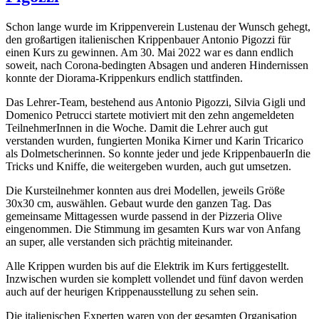
Schon lange wurde im Krippenverein Lustenau der Wunsch gehegt,
den großartigen italienischen Krippenbauer Antonio Pigozzi für
einen Kurs zu gewinnen. Am 30. Mai 2022 war es dann endlich
soweit, nach Corona-bedingten Absagen und anderen Hindernissen
konnte der Diorama-Krippenkurs endlich stattfinden.
Das Lehrer-Team, bestehend aus Antonio Pigozzi, Silvia Gigli und
Domenico Petrucci startete motiviert mit den zehn angemeldeten
TeilnehmerInnen in die Woche. Damit die Lehrer auch gut
verstanden wurden, fungierten Monika Kirner und Karin Tricarico
als Dolmetscherinnen. So konnte jeder und jede KrippenbauerIn die
Tricks und Kniffe, die weitergeben wurden, auch gut umsetzen.
Die Kursteilnehmer konnten aus drei Modellen, jeweils Größe
30x30 cm, auswählen. Gebaut wurde den ganzen Tag. Das
gemeinsame Mittagessen wurde passend in der Pizzeria Olive
eingenommen. Die Stimmung im gesamten Kurs war von Anfang
an super, alle verstanden sich prächtig miteinander.
Alle Krippen wurden bis auf die Elektrik im Kurs fertiggestellt.
Inzwischen wurden sie komplett vollendet und fünf davon werden
auch auf der heurigen Krippenausstellung zu sehen sein.
Die italienischen Experten waren von der gesamten Organisation