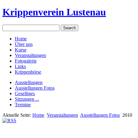
Krippenverein Lustenau
Home
Über uns
Kurse
Veranstaltungen
Fotogalerie
Links
Krippenbörse
Ausstellungen
Ausstellungen Fotos
Geselliges
Sitzungen ...
Termine
Aktuelle Seite:
Home
Veranstaltungen
Ausstellungen Fotos
2010