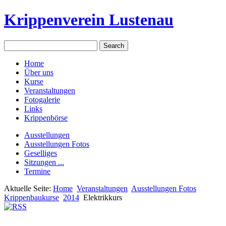
Krippenverein Lustenau
Home
Über uns
Kurse
Veranstaltungen
Fotogalerie
Links
Krippenbörse
Ausstellungen
Ausstellungen Fotos
Geselliges
Sitzungen ...
Termine
Aktuelle Seite:
Home
Veranstaltungen
Ausstellungen Fotos
Krippenbaukurse
2014
Elektrikkurs