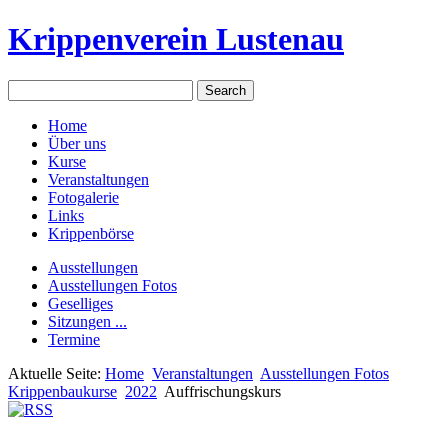
Krippenverein Lustenau
Home
Über uns
Kurse
Veranstaltungen
Fotogalerie
Links
Krippenbörse
Ausstellungen
Ausstellungen Fotos
Geselliges
Sitzungen ...
Termine
Aktuelle Seite:
Home
Veranstaltungen
Ausstellungen Fotos
Krippenbaukurse
2022
Auffrischungskurs