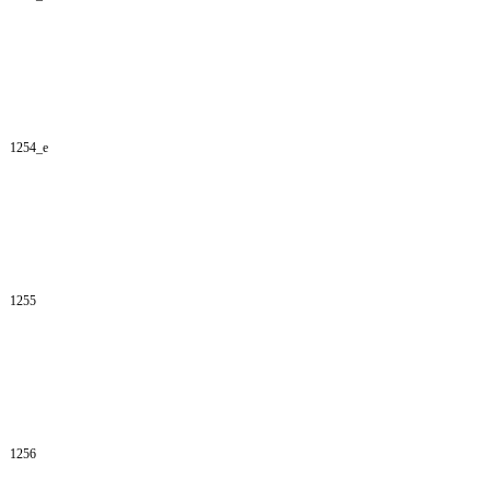
1254_e
1255
1256