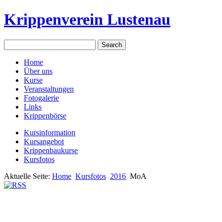
Krippenverein Lustenau
Home
Über uns
Kurse
Veranstaltungen
Fotogalerie
Links
Krippenbörse
Kursinformation
Kursangebot
Krippenbaukurse
Kursfotos
Aktuelle Seite:
Home
Kursfotos
2016
MoA