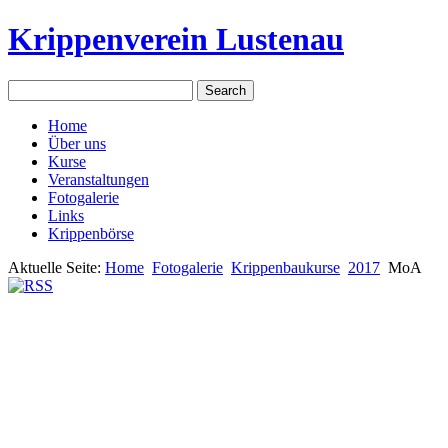
Krippenverein Lustenau
Home
Über uns
Kurse
Veranstaltungen
Fotogalerie
Links
Krippenbörse
Aktuelle Seite:
Home
Fotogalerie
Krippenbaukurse
2017
MoA