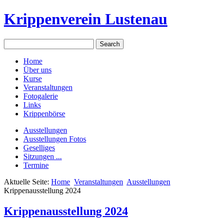
Krippenverein Lustenau
Home
Über uns
Kurse
Veranstaltungen
Fotogalerie
Links
Krippenbörse
Ausstellungen
Ausstellungen Fotos
Geselliges
Sitzungen ...
Termine
Aktuelle Seite:
Home
Veranstaltungen
Ausstellungen
Krippenausstellung 2024
Krippenausstellung 2024