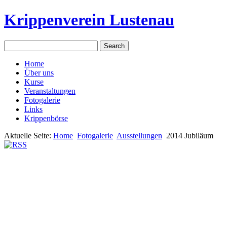
Krippenverein Lustenau
Home
Über uns
Kurse
Veranstaltungen
Fotogalerie
Links
Krippenbörse
Aktuelle Seite:
Home
Fotogalerie
Ausstellungen
2014 Jubiläum