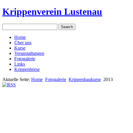
Krippenverein Lustenau
Home
Über uns
Kurse
Veranstaltungen
Fotogalerie
Links
Krippenbörse
Aktuelle Seite:
Home
Fotogalerie
Krippenbaukurse
2013